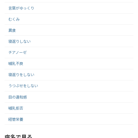
言葉がゆっくり
むくみ
異食
寝返りしない
チアノーゼ
哺乳不良
寝返りをしない
うつぶせをしない
目の違和感
哺乳拒否
経管栄養
病名で見る