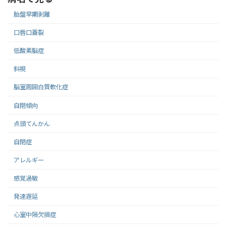
胎盤早期剥離
口唇口蓋裂
低酸素脳症
斜視
脳室周囲白質軟化症
自閉傾向
点頭てんかん
自閉症
アレルギー
感覚過敏
発達遅延
心室中隔欠損症