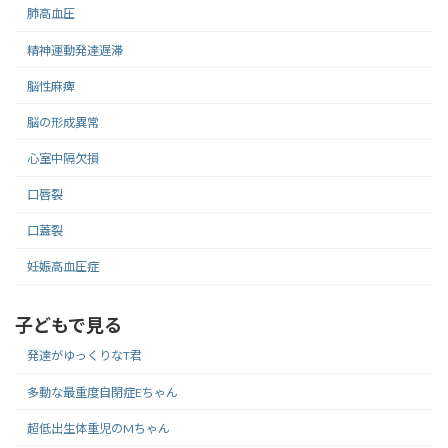
肺高血圧
精神運動発達遅滞
脳性麻痺
脳の形成異常
心室中隔欠損
口唇裂
口蓋裂
妊娠高血圧症
子どもで見る
発達がゆっくりなT君
多動な最重度自閉症Eちゃん
超低出生体重児のMちゃん