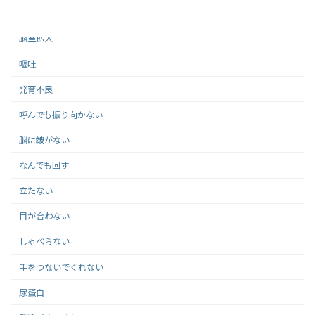
症状で見る
脳室拡大
嘔吐
発育不良
呼んでも振り向かない
脳に皴がない
なんでも回す
立たない
目が合わない
しゃべらない
手をつないでくれない
尿蛋白