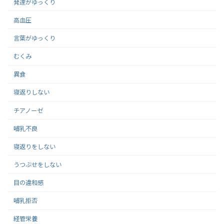
発達がゆっくり
高血圧
言葉がゆっくり
むくみ
異食
寝返りしない
チアノーゼ
哺乳不良
寝返りをしない
うつぶせをしない
目の違和感
哺乳拒否
経管栄養