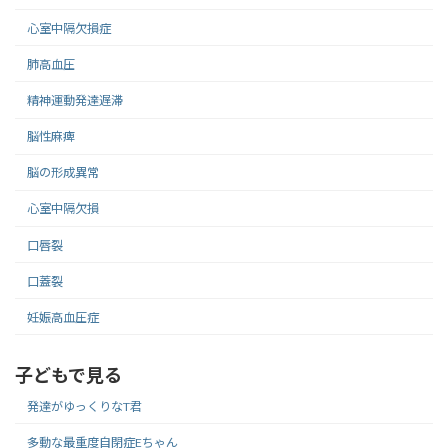
心室中隔欠損症
肺高血圧
精神運動発達遅滞
脳性麻痺
脳の形成異常
心室中隔欠損
口唇裂
口蓋裂
妊娠高血圧症
子どもで見る
発達がゆっくりなT君
多動な最重度自閉症Eちゃん