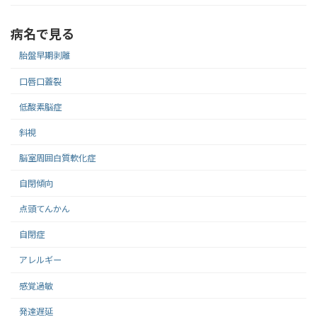
病名で見る
胎盤早期剥離
口唇口蓋裂
低酸素脳症
斜視
脳室周囲白質軟化症
自閉傾向
点頭てんかん
自閉症
アレルギー
感覚過敏
発達遅延