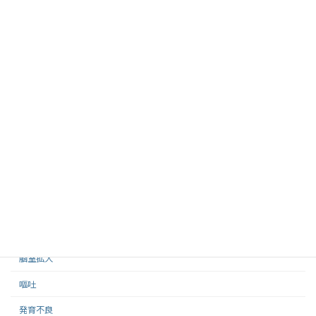
年代や神戸市内でも地域によって違いがあるので、お住いの地域や
今現在とは同じ状況ではないことをご了承ください。
時期で見る
妊娠中
0〜1歳
1〜2歳
3〜5歳
小学生
症状で見る
脳室拡大
嘔吐
発育不良