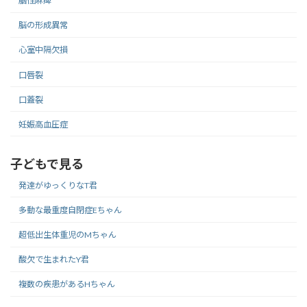
脳性麻痺
脳の形成異常
心室中隔欠損
口唇裂
口蓋裂
妊娠高血圧症
子どもで見る
発達がゆっくりなT君
多動な最重度自閉症Eちゃん
超低出生体重児のMちゃん
酸欠で生まれたY君
複数の疾患があるHちゃん