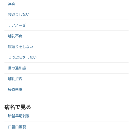
異食
寝返りしない
チアノーゼ
哺乳不良
寝返りをしない
うつぶせをしない
目の違和感
哺乳拒否
経管栄養
病名で見る
胎盤早期剥離
口唇口蓋裂