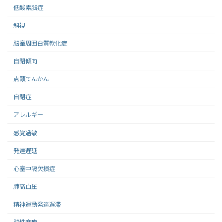
低酸素脳症
斜視
脳室周囲白質軟化症
自閉傾向
点頭てんかん
自閉症
アレルギー
感覚過敏
発達遅延
心室中隔欠損症
肺高血圧
精神運動発達遅滞